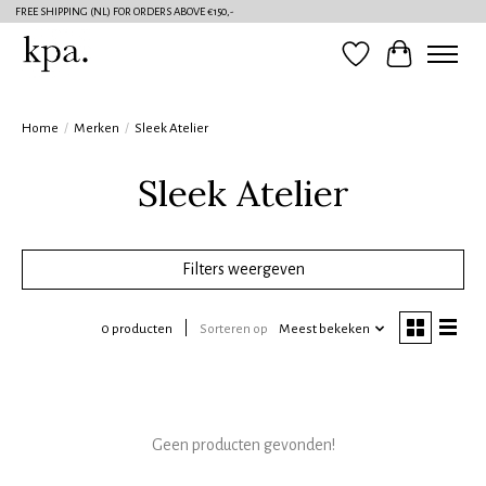
FREE SHIPPING (NL) FOR ORDERS ABOVE €150,-
Verlanglijst
Winkelwag
Home
/
Merken
/
Sleek Atelier
Sleek Atelier
Filters weergeven
0 producten
Sorteren op
Meest bekeken
Geen producten gevonden!