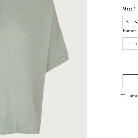
Maat:
*
Hoeveel
Toevo