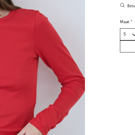
Besc
Maat:
*