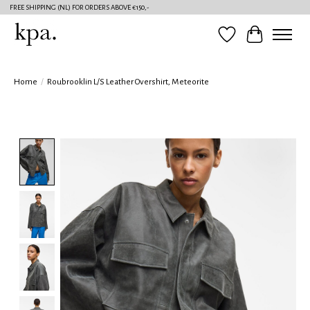
FREE SHIPPING (NL) FOR ORDERS ABOVE €150,-
Verlanglijst
Winkelwag
Home
/
Roubrooklin L/S Leather Overshirt, Meteorite
Product image slideshow Items