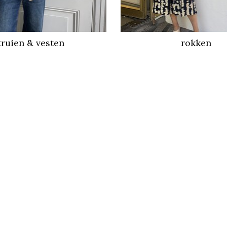
truien & vesten
rokken