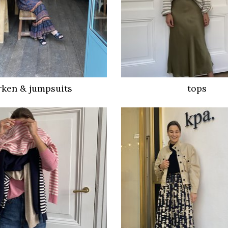
rken & jumpsuits
tops