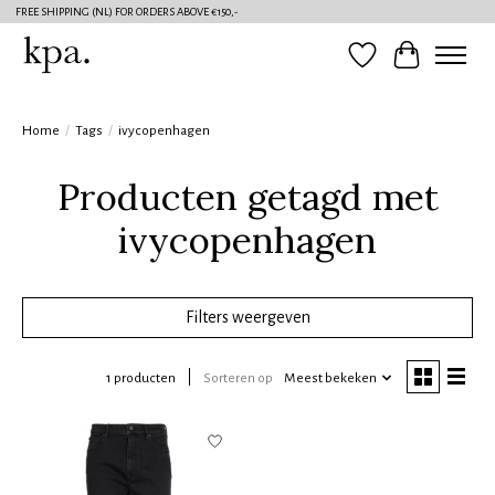
FREE SHIPPING (NL) FOR ORDERS ABOVE €150,-
Verlanglijst
Winkelwag
Home
/
Tags
/
ivycopenhagen
Producten getagd met
ivycopenhagen
Filters weergeven
1 producten
Sorteren op
Meest bekeken