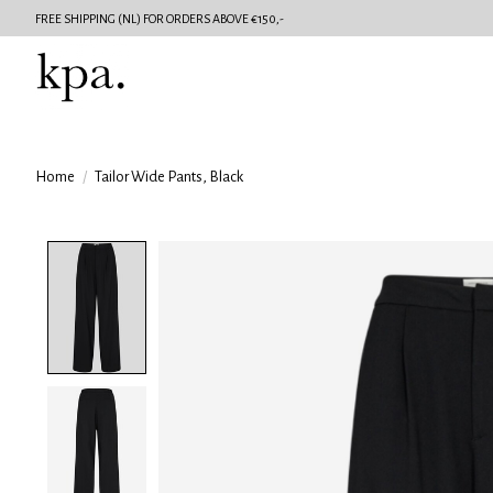
FREE SHIPPING (NL) FOR ORDERS ABOVE €150,-
Home
/
Tailor Wide Pants, Black
Product image slideshow Items