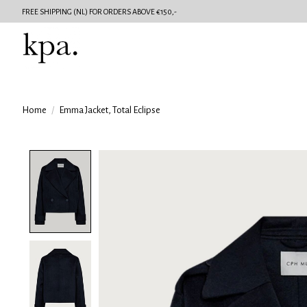
FREE SHIPPING (NL) FOR ORDERS ABOVE €150,-
Home
/
Emma Jacket, Total Eclipse
Product image slideshow Items