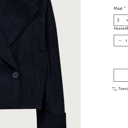
Maat:
*
Hoeveel
Toevo