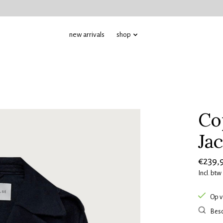
new arrivals
shop
Co
Jac
€239,
Incl. btw
Op v
Besc