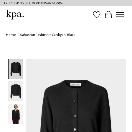
FREE SHIPPING (NL) FOR ORDERS ABOVE €150,-
Verlanglijst
Winkelwag
Home
/
Saboston Cashmere Cardigan, Black
Product image slideshow Items