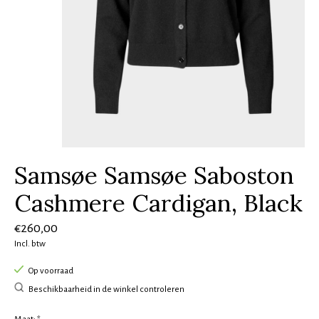
Samsøe Samsøe Saboston
Cashmere Cardigan, Black
€260,00
Incl. btw
Op voorraad
Beschikbaarheid in de winkel controleren
Maat:
*