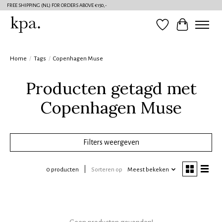
FREE SHIPPING (NL) FOR ORDERS ABOVE €150,-
Verlanglijst
Winkelwag
Home
/
Tags
/
Copenhagen Muse
Producten getagd met
Copenhagen Muse
Filters weergeven
0 producten
Sorteren op
Meest bekeken